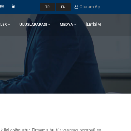
Oturum Aç
TR
EN
LER
ULUSLARARASI
MEDYA
İLETİSİM
k ilgi doğmuştur. Firmamız bu tür yatırımcı portfoyü en