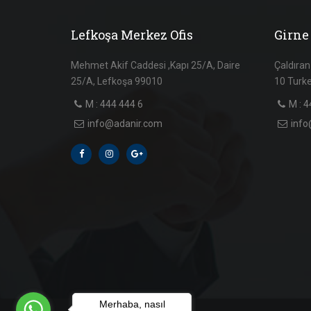
Lefkoşa Merkez Ofis
Girne 
Mehmet Akif Caddesi ,Kapı 25/A, Daire
Çaldıran
25/A, Lefkoşa 99010
10 Turk
M : 444 444 6
M : 4
info@adanir.com
info
Merhaba, nasıl