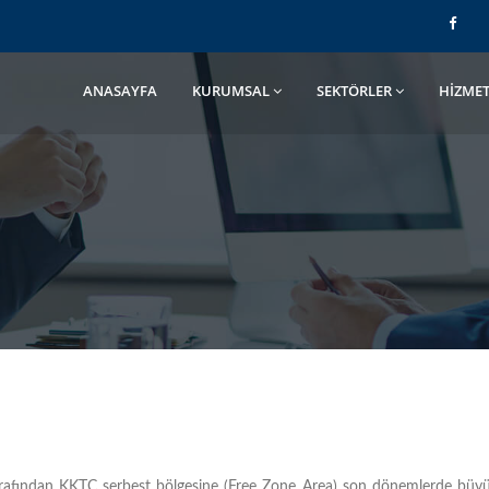
ANASAYFA
KURUMSAL
SEKTÖRLER
HİZMET
 tarafından KKTC serbest bölgesine (Free Zone Area) son dönemlerde büyü