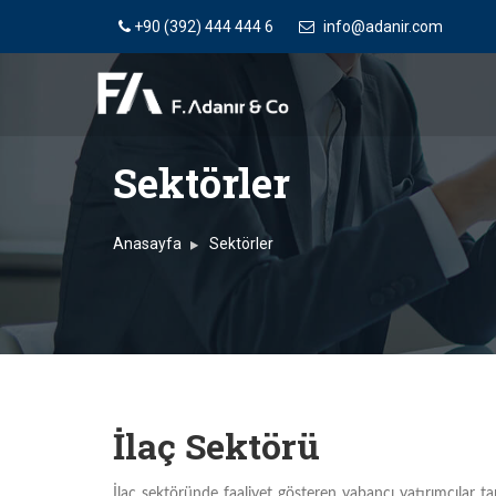
+90 (392) 444 444 6
info@adanir.com
Sektörler
Anasayfa
Sektörler
İlaç Sektörü
İlaç sektöründe faaliyet gösteren yabancı yatırımcılar